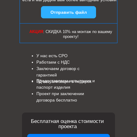
Отправить файл
АКЦИЯ
: СКИДКА 10% на монтаж по вашему
проекту!
У нас есть СРО
Работаем с НДС
Заключаем договор с
гарантией
Предоставляем испытание и
3Д визуализация в подарок
паспорт изделия
Проект при заключении
договора бесплатно
Бесплатная оценка стоимости
проекта