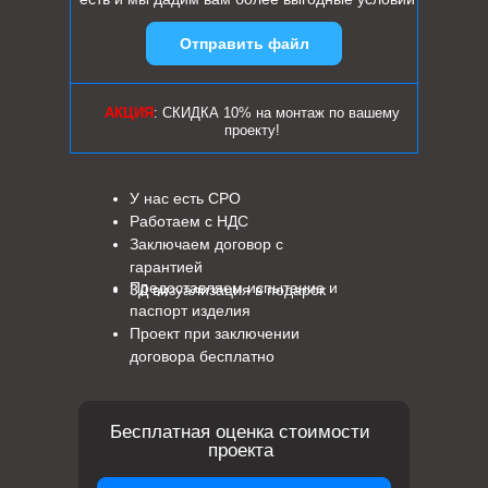
Отправить файл
АКЦИЯ
: СКИДКА 10% на монтаж по вашему
проекту!
У нас есть СРО
Работаем с НДС
Заключаем договор с
гарантией
Предоставляем испытание и
3Д визуализация в подарок
паспорт изделия
Проект при заключении
договора бесплатно
Бесплатная оценка стоимости
проекта