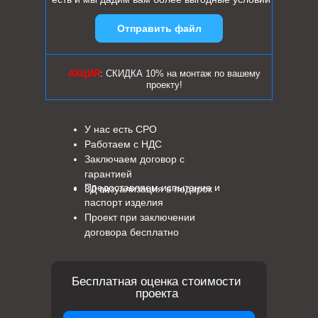
Отправить файл
АКЦИЯ
: СКИДКА 10% на монтаж по вашему
проекту!
У нас есть СРО
Работаем с НДС
Заключаем договор с
гарантией
Предоставляем испытание и
3Д визуализация в подарок
паспорт изделия
Проект при заключении
договора бесплатно
Бесплатная оценка стоимости
проекта