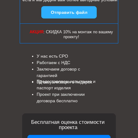
Отправить файл
АКЦИЯ
: СКИДКА 10% на монтаж по вашему
проекту!
У нас есть СРО
Работаем с НДС
Заключаем договор с
гарантией
Предоставляем испытание и
3Д визуализация в подарок
паспорт изделия
Проект при заключении
договора бесплатно
Бесплатная оценка стоимости
проекта