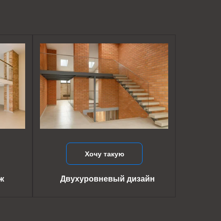
Хочу такую
ж
Двухуровневый дизайн