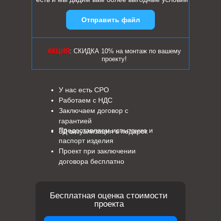
Отправить файл
АКЦИЯ
: СКИДКА 10% на монтаж по вашему
проекту!
У нас есть СРО
Работаем с НДС
Заключаем договор с
гарантией
Предоставляем испытание и
3Д визуализация в подарок
паспорт изделия
Проект при заключении
договора бесплатно
Бесплатная оценка стоимости
проекта