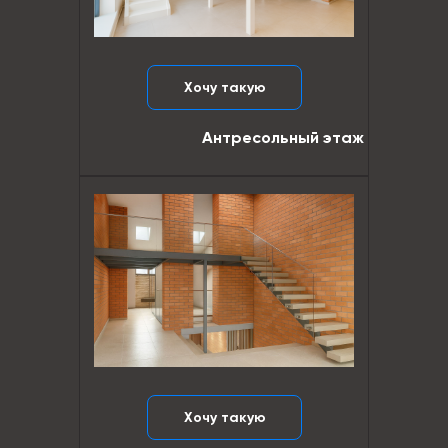
Хочу такую
Антресольный этаж
Хочу такую