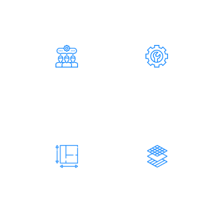
ПОЧЕМУ НУЖНО РАБОТАТЬ С
НАШЕЙ КОМПАНИЕЙ
124
37
СОТРУДНИКОВ
СПЕЦИАЛИСТОВ
Инженерно-технические
Составляет штат
работники
нашей
компании
73 200
731
М2 КОНСТРУКЦИЙ
ЗАКАЗОВ
Изготовленных и
Количество завершенных
смонтированных
заказов
нами конструкций
нашей компанией