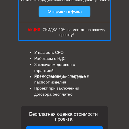
Отправить файл
: СКИДКА 10% на монтаж по вашему
АКЦИЯ
проекту!
У нас есть СРО
Работаем с НДС
Заключаем договор с
гарантией
Предоставляем испытание и
3Д визуализация в подарок
паспорт изделия
Проект при заключении
договора бесплатно
Бесплатная оценка стоимости
проекта