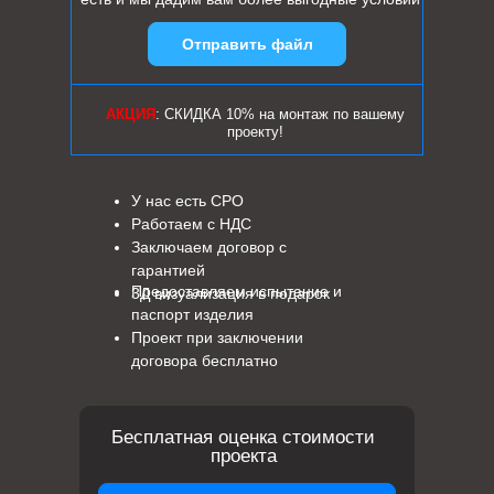
Отправить файл
АКЦИЯ
: СКИДКА 10% на монтаж по вашему
проекту!
У нас есть СРО
Работаем с НДС
Заключаем договор с
гарантией
Предоставляем испытание и
3Д визуализация в подарок
паспорт изделия
Проект при заключении
договора бесплатно
Бесплатная оценка стоимости
проекта