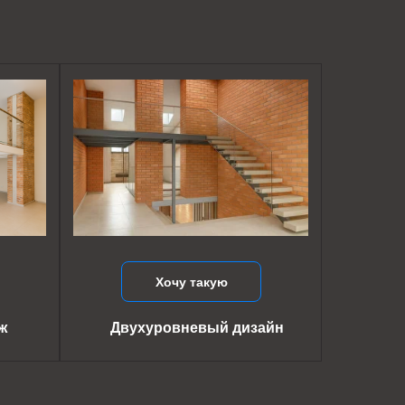
Хочу такую
ж
Двухуровневый дизайн