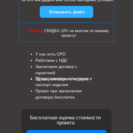
Отправить файл
АКЦИЯ
: СКИДКА 10% на монтаж по вашему
проекту!
У нас есть СРО
Работаем с НДС
Заключаем договор с
гарантией
Предоставляем испытание и
3Д визуализация в подарок
паспорт изделия
Проект при заключении
договора бесплатно
Бесплатная оценка стоимости
проекта