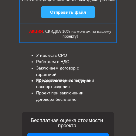
Отправить файл
АКЦИЯ
: СКИДКА 10% на монтаж по вашему
проекту!
У нас есть СРО
Работаем с НДС
Заключаем договор с
гарантией
Предоставляем испытание и
3Д визуализация в подарок
паспорт изделия
Проект при заключении
договора бесплатно
Бесплатная оценка стоимости
проекта