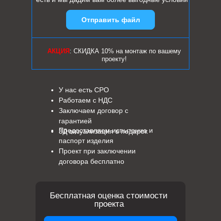
Отправить файл
АКЦИЯ
: СКИДКА 10% на монтаж по вашему
проекту!
У нас есть СРО
Работаем с НДС
Заключаем договор с
гарантией
Предоставляем испытание и
3Д визуализация в подарок
паспорт изделия
Проект при заключении
договора бесплатно
Бесплатная оценка стоимости
проекта