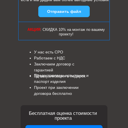
Отправить файл
АКЦИЯ
: СКИДКА 10% на монтаж по вашему
проекту!
У нас есть СРО
Работаем с НДС
Заключаем договор с
гарантией
Предоставляем испытание и
3Д визуализация в подарок
паспорт изделия
Проект при заключении
договора бесплатно
Бесплатная оценка стоимости
проекта